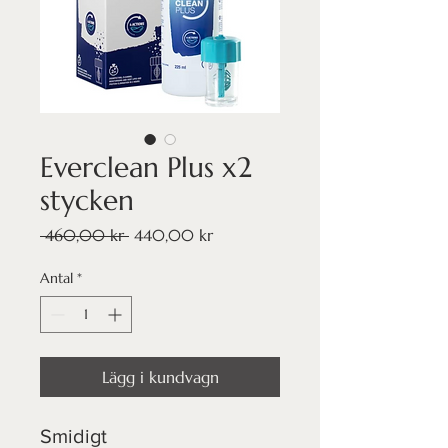
Everclean Plus x2
stycken
Ordinarie
Reapris
 460,00 kr 
440,00 kr
pris
Antal
*
Lägg i kundvagn
Smidigt 