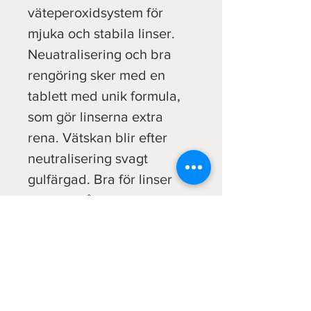
väteperoxidsystem för 
mjuka och stabila linser. 
Neuatralisering och bra 
rengöring sker med en 
tablett med unik formula, 
som gör linserna extra 
rena. Vätskan blir efter 
neutralisering svagt 
gulfärgad. Bra för linser 
som är svåra att rengöra 
pga avancerad form. 
Innehåller 225ml + 
30tabletter x2 stycken