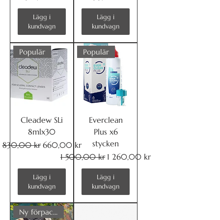
Lägg i
Lägg i
kundvagn
kundvagn
Populär
Populär
Cleadew SLi
Everclean
8mlx30
Plus x6
stycken
Ordinarie pris
Reapris
830,00 kr
660,00 kr
Ordinarie pris
Reapris
1 500,00 kr
1 260,00 kr
Lägg i
Lägg i
kundvagn
kundvagn
Ny förpackning!