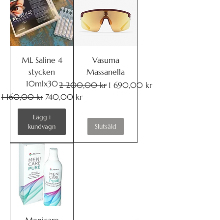
ML Saline 4
Vasuma
stycken
Massanella
10mlx30
Ordinarie pris
Reapris
2 200,00 kr
1 690,00 kr
Ordinarie pris
Reapris
1 160,00 kr
740,00 kr
Lägg i
kundvagn
Slutsåld