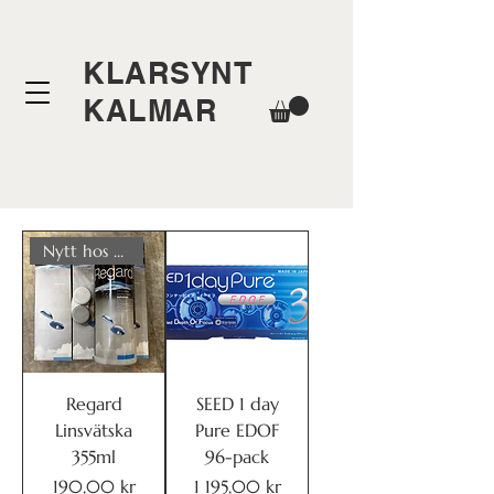
KLARSYNT
KALMAR
Nytt hos oss
Regard
SEED 1 day
Linsvätska
Pure EDOF
355ml
96-pack
Pris
Pris
190,00 kr
1 195,00 kr